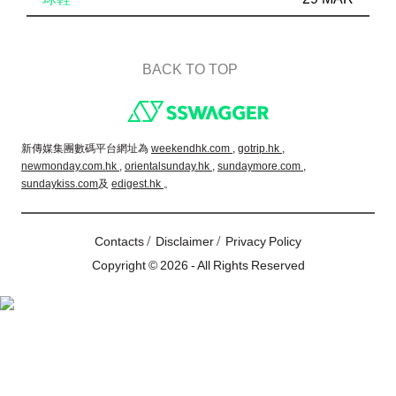
BACK TO TOP
Footer
新傳媒集團數碼平台網址為
weekendhk.com ,
gotrip.hk ,
newmonday.com.hk ,
orientalsunday.hk ,
sundaymore.com ,
sundaykiss.com
及
edigest.hk
。
/
/
Contacts
Disclaimer
Privacy Policy
Copyright © 2026 - All Rights Reserved