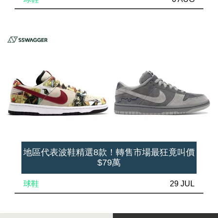
地區代表波鞋精選8款！轉售市場最狂竟叫價
$79萬
球鞋
29 JUL