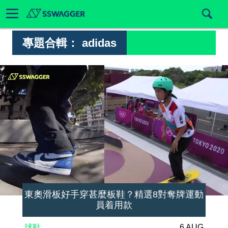
專題合輯：
adidas
東奧滑板好手穿甚麼板鞋？精選8對奪牌運動
員着用款
球鞋
6 AUG