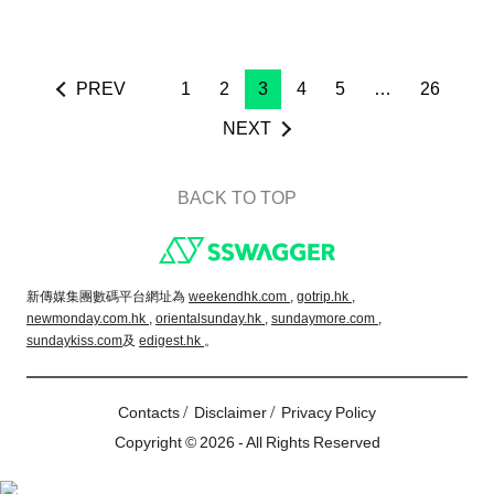
PREV
1
2
3
4
5
…
26
NEXT
BACK TO TOP
Footer
新傳媒集團數碼平台網址為
weekendhk.com ,
gotrip.hk ,
newmonday.com.hk ,
orientalsunday.hk ,
sundaymore.com ,
sundaykiss.com
及
edigest.hk
。
/
/
Contacts
Disclaimer
Privacy Policy
Copyright © 2026 - All Rights Reserved