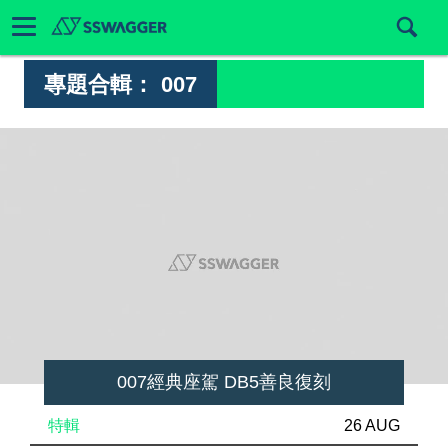
專題合輯：
007
007經典座駕 DB5善良復刻
特輯
26 AUG