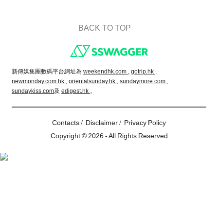
BACK TO TOP
Footer
新傳媒集團數碼平台網址為
weekendhk.com ,
gotrip.hk ,
newmonday.com.hk ,
orientalsunday.hk ,
sundaymore.com ,
sundaykiss.com
及
edigest.hk
。
/
/
Contacts
Disclaimer
Privacy Policy
Copyright © 2026 - All Rights Reserved