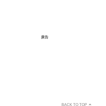
廣告
BACK TO TOP