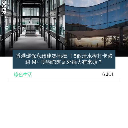
香港環保永續建築地標 ！5個清水模打卡路
線 M+ 博物館陶瓦外牆大有來頭？
綠色生活
6 JUL