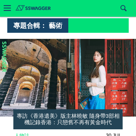
專題合輯：
藝術
專訪《香港遺美》版主林曉敏 隨身帶3部相
機記錄香港：只戀舊不再有黃金時代
人物誌
30 JUL