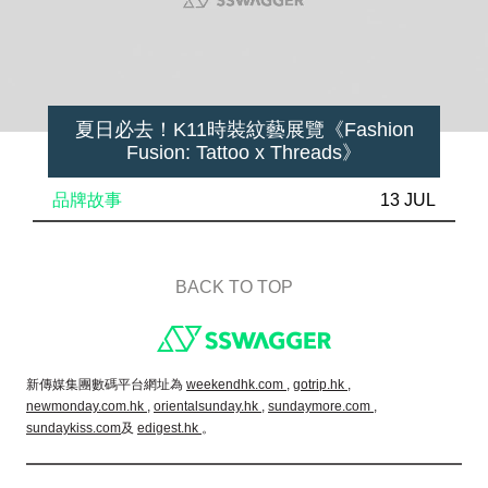
夏日必去！K11時裝紋藝展覽《Fashion
Fusion: Tattoo x Threads》
品牌故事
13 JUL
BACK TO TOP
Footer
新傳媒集團數碼平台網址為
weekendhk.com ,
gotrip.hk ,
newmonday.com.hk ,
orientalsunday.hk ,
sundaymore.com ,
sundaykiss.com
及
edigest.hk
。