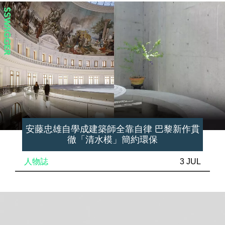
安藤忠雄自學成建築師全靠自律 巴黎新作貫
徹「清水模」簡約環保
人物誌
3 JUL