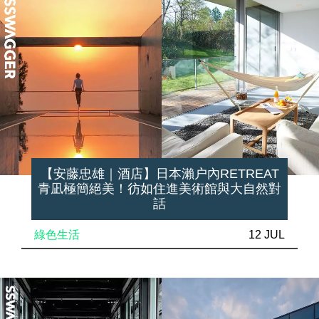
【安藤忠雄｜酒店】日本瀨户內RETREAT
青凪極簡絕美！彷如住進美術館與大自然對
話
綠色生活
12 JUL