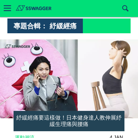
專題合輯：
紓緩經痛
紓緩經痛要這樣做！日本健身達人教伸展紓
緩生理痛與腰痛
運動潮流
4 JAN