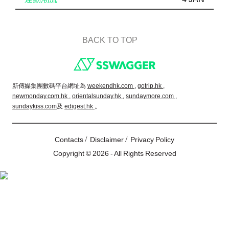
BACK TO TOP
Footer
新傳媒集團數碼平台網址為
weekendhk.com ,
gotrip.hk ,
newmonday.com.hk ,
orientalsunday.hk ,
sundaymore.com ,
sundaykiss.com
及
edigest.hk
。
/
/
Contacts
Disclaimer
Privacy Policy
Copyright © 2026 - All Rights Reserved