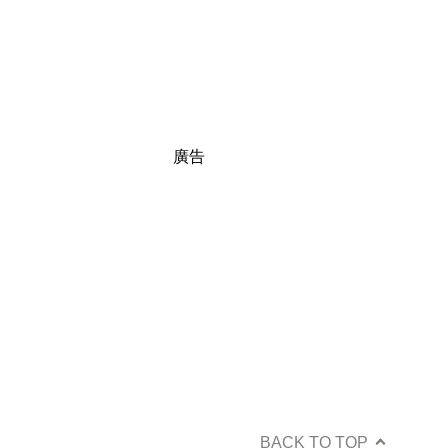
廣告
BACK TO TOP