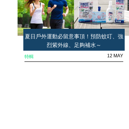
夏日戶外運動必留意事頂！預防蚊叮、強
烈紫外線、足夠補水～
12 MAY
特輯