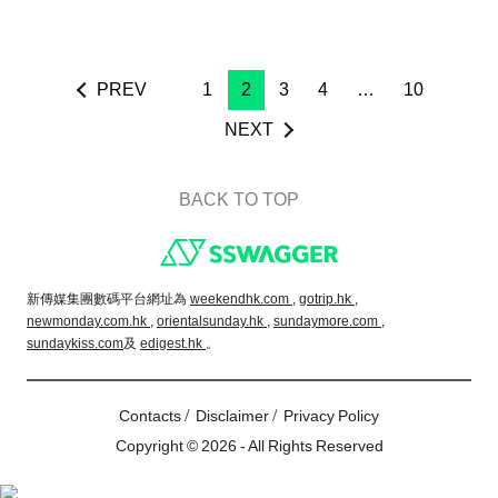
PREV
1
2
3
4
…
10
NEXT
BACK TO TOP
Footer
新傳媒集團數碼平台網址為
weekendhk.com ,
gotrip.hk ,
newmonday.com.hk ,
orientalsunday.hk ,
sundaymore.com ,
sundaykiss.com
及
edigest.hk
。
/
/
Contacts
Disclaimer
Privacy Policy
Copyright © 2026 - All Rights Reserved