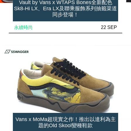
Vault by Vans x WTAPS Bones全新配色
Sk8-Hi LX、Era LX及聯乘服飾系列抽籤渠道
同步登場！
永續時尚
22 SEP
Vans x MoMa超現實之作！推出以達利為主
題的Old Skool變種鞋款