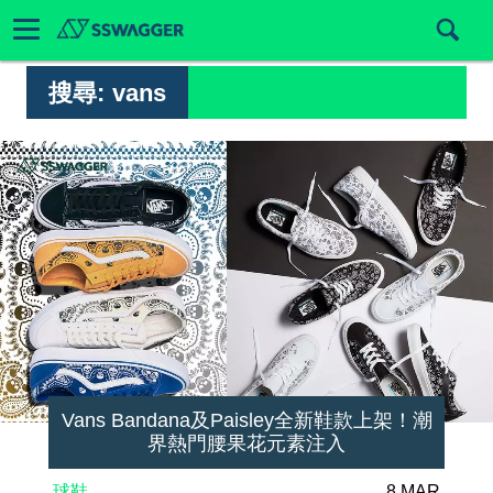
搜尋:
vans
Vans Bandana及Paisley全新鞋款上架！潮
界熱門腰果花元素注入
球鞋
8 MAR