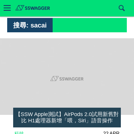
搜尋:
sacai
【SSW Apple測試】AirPods 2.0試用新舊對
比 H1處理器新增「喂，Siri」語音操作
科技
22 APR