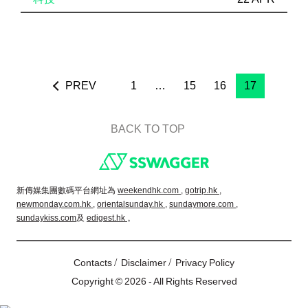
PREV
1
…
15
16
17
BACK TO TOP
Footer
新傳媒集團數碼平台網址為
weekendhk.com ,
gotrip.hk ,
newmonday.com.hk ,
orientalsunday.hk ,
sundaymore.com ,
sundaykiss.com
及
edigest.hk
。
/
/
Contacts
Disclaimer
Privacy Policy
Copyright © 2026 - All Rights Reserved