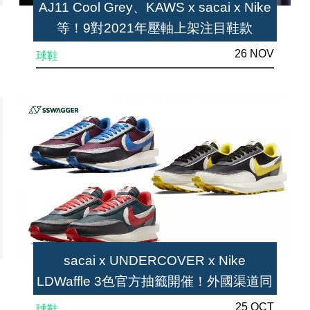
AJ11 Cool Grey、KAWS x sacai x Nike
等！9對2021年壓軸上架注目鞋款
26 NOV
球鞋
sacai x UNDERCOVER x Nike
LDWaffle 3色官方抽籤開催！外國渠道同
步來襲
25 OCT
球鞋