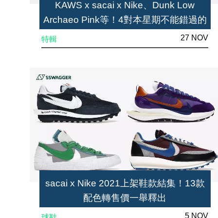
KAWS x sacai x Nike、Dunk Low
Archaeo Pink等！4對本星期不能錯過的
球鞋
27 NOV
特輯
sacai x Nike 2021上架鞋款結集！13款
配色轉售價一舉釋出
5 NOV
球鞋