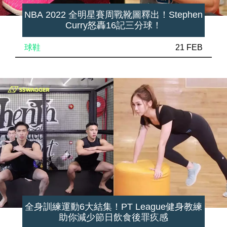
NBA 2022 全明星賽周戰靴圖釋出！Stephen
Curry怒轟16記三分球！
球鞋
21 FEB
全身訓練運動6大結集！PT League健身教練
助你減少節日飲食後罪疚感