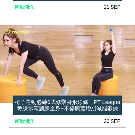
運動潮流
21 SEP
椅子運動必練6式修緊身形線條！PT League
教練示範訓練全身+不傷膝蓋增肌減脂鍛鍊
運動潮流
20 SEP