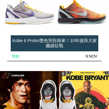
Kobe 6 Protro雙色預告歸來！10年後與大家
繼續征戰
球鞋
9 NOV