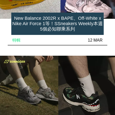
New Balance 2002R x BAPE、Off-White x
Nike Air Force 1等！SSneakers Weekly本週
5個必知聯乘系列
特輯
12 MAR