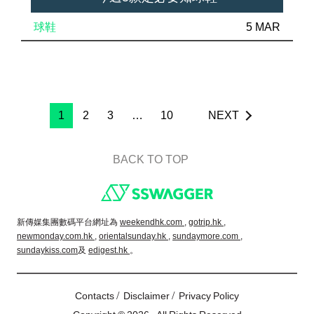
球鞋
5 MAR
1
2
3
…
10
NEXT
BACK TO TOP
Footer
新傳媒集團數碼平台網址為
weekendhk.com ,
gotrip.hk ,
newmonday.com.hk ,
orientalsunday.hk ,
sundaymore.com ,
sundaykiss.com
及
edigest.hk
。
/
/
Contacts
Disclaimer
Privacy Policy