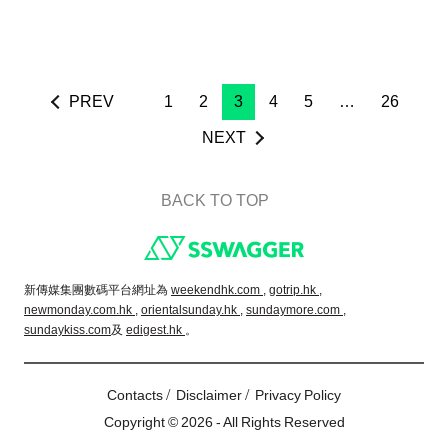
PREV
1
2
3
4
5
…
26
NEXT
BACK TO TOP
Footer
新傳媒集團數碼平台網址為
weekendhk.com ,
gotrip.hk ,
newmonday.com.hk ,
orientalsunday.hk ,
sundaymore.com ,
sundaykiss.com
及
edigest.hk
。
/
/
Contacts
Disclaimer
Privacy Policy
Copyright © 2026 - All Rights Reserved