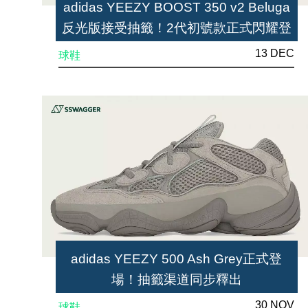
adidas YEEZY BOOST 350 v2 Beluga
反光版接受抽籤！2代初號款正式閃耀登
場
13 DEC
球鞋
adidas YEEZY 500 Ash Grey正式登
場！抽籤渠道同步釋出
30 NOV
球鞋