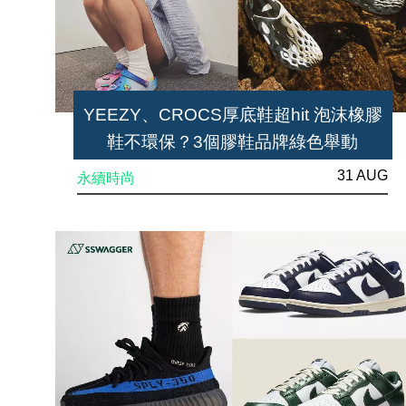
YEEZY、CROCS厚底鞋超hit 泡沫橡膠
鞋不環保？3個膠鞋品牌綠色舉動
31 AUG
永續時尚