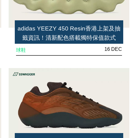
adidas YEEZY 450 Resin香港上架及抽
籤資訊！清新配色搭載獨特保值款式
16 DEC
球鞋