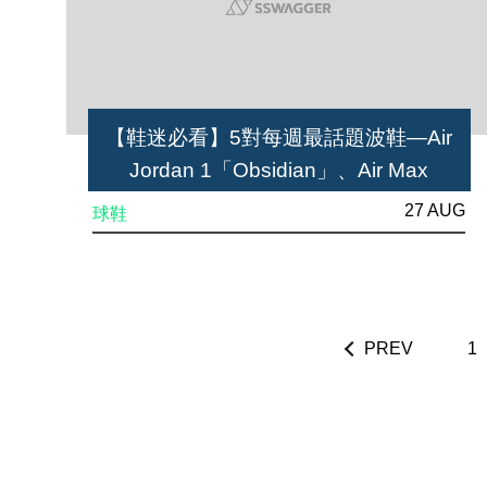
【鞋迷必看】5對每週最話題波鞋—Air
Jordan 1「Obsidian」、Air Max
90「Viotech」、BILLY’S x Converse
27 AUG
球鞋
Jack Purcell「Blend」
PREV
1