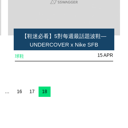
【鞋迷必看】5對每週最話題波鞋—
UNDERCOVER x Nike SFB
Mountain、BAPE x NEIGHBORHOOD
15 APR
球鞋
x adidas POD 3.1
…
16
17
18