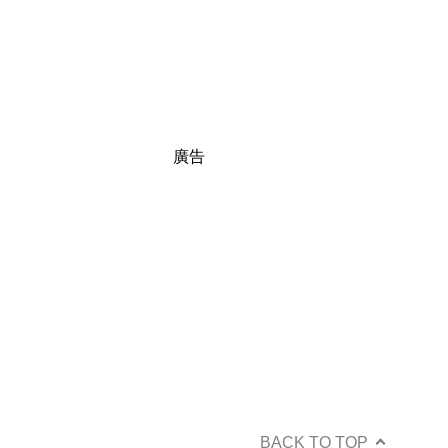
廣告
BACK TO TOP