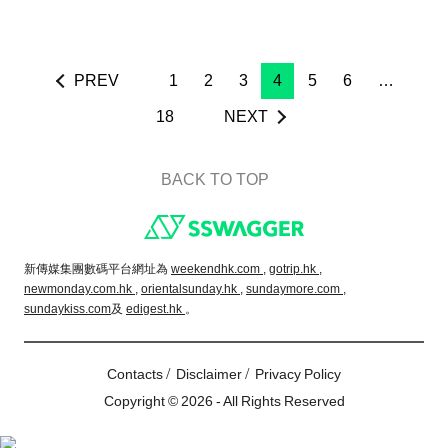
PREV
1
2
3
4
5
6
…
18
NEXT
BACK TO TOP
Footer
新傳媒集團數碼平台網址為
weekendhk.com ,
gotrip.hk ,
newmonday.com.hk ,
orientalsunday.hk ,
sundaymore.com ,
sundaykiss.com
及
edigest.hk
。
/
/
Contacts
Disclaimer
Privacy Policy
Copyright © 2026 - All Rights Reserved