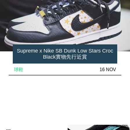
Supreme x Nike SB Dunk Low Stars Croc
Black實物先行近賞
球鞋
16 NOV