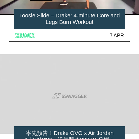
Toosie Slide – Drake: 4-minute Core and
Legs Burn Workout
運動潮流
7 APR
率先預告！Drake OVO x Air Jordan