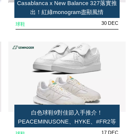
Casablanca x New Balance 327落實推
出！紅綠monogram盡顯風情
30 DEC
球鞋
白色球鞋9對佳節入手推介！
PEACEMINUSONE、HYKE、#FR2等
聯乘版均上榜
17 DEC
球鞋