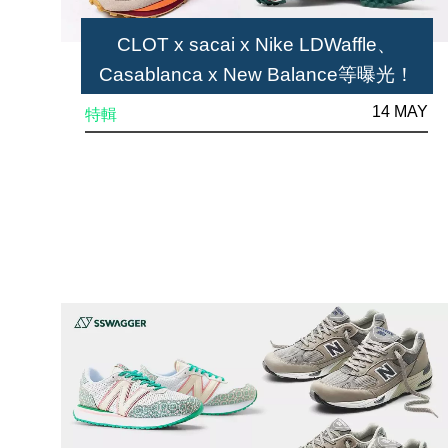
CLOT x sacai x Nike LDWaffle、
Casablanca x New Balance等曝光！
SSneakers Weekly 5個本週必知聯乘系
14 MAY
特輯
列