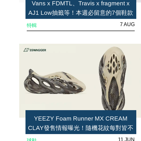
Vans x FDMTL、Travis x fragment x
AJ1 Low抽籤等！本週必留意的7個鞋款
7 AUG
特輯
YEEZY Foam Runner MX CREAM
CLAY發售情報曝光！隨機花紋每對皆不
同
11 JUN
球鞋