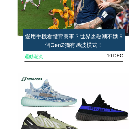
愛用手機看體育賽事？世界盃熱潮不斷 5
個GenZ獨有睇波模式！
10 DEC
運動潮流