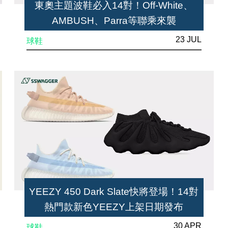
東奧主題波鞋必入14對！Off-White、
AMBUSH、Parra等聯乘來襲
23 JUL
球鞋
YEEZY 450 Dark Slate快將登場！14對
熱門款新色YEEZY上架日期發布
30 APR
球鞋