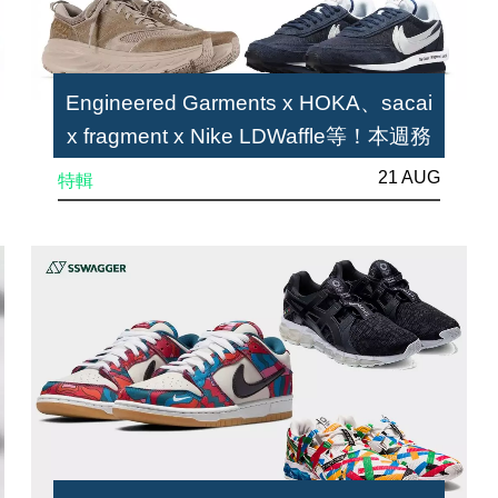
Engineered Garments x HOKA、sacai
x fragment x Nike LDWaffle等！本週務
必留意的5款球鞋
21 AUG
特輯