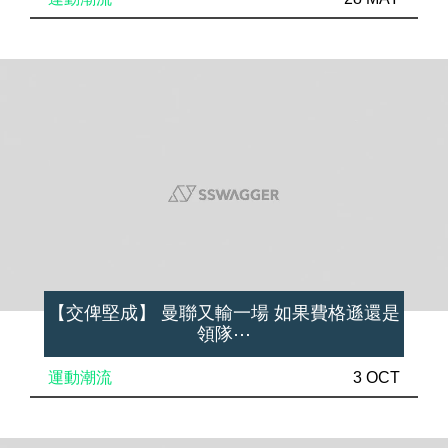
【交俾堅成】 曼聯又輸一場 如果費格遜還是
領隊⋯
運動潮流
3 OCT