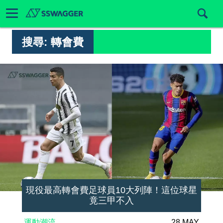
搜尋:
轉會費
現役最高轉會費足球員10大列陣！這位球星
竟三甲不入
運動潮流
28 MAY