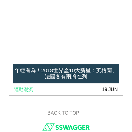
年輕有為！2018世界盃10大新星：英格蘭、
法國各有兩將在列
運動潮流
19 JUN
BACK TO TOP
Footer