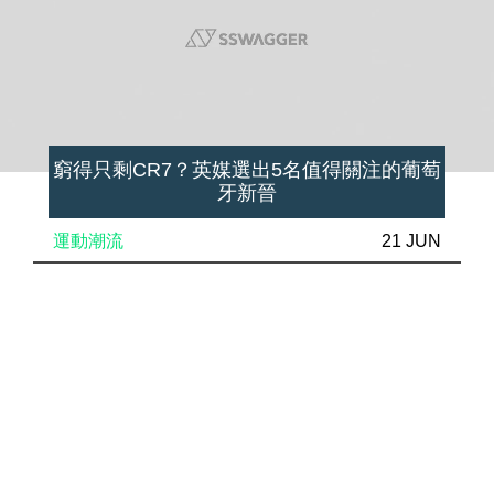
窮得只剩CR7？英媒選出5名值得關注的葡萄
牙新晉
運動潮流
21 JUN