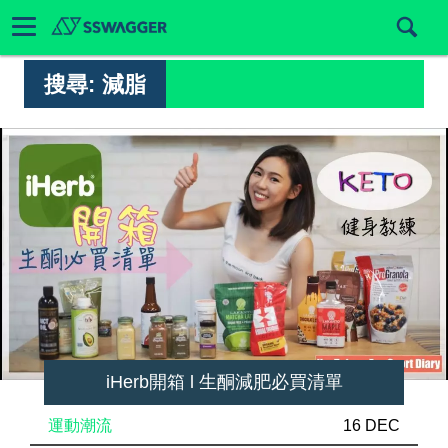
搜尋:
減脂
iHerb開箱 l 生酮減肥必買清單
運動潮流
16 DEC