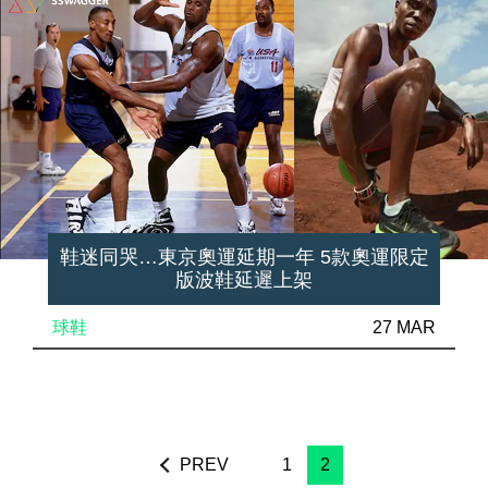
鞋迷同哭…東京奧運延期一年 5款奧運限定
版波鞋延遲上架
球鞋
27 MAR
PREV
1
2