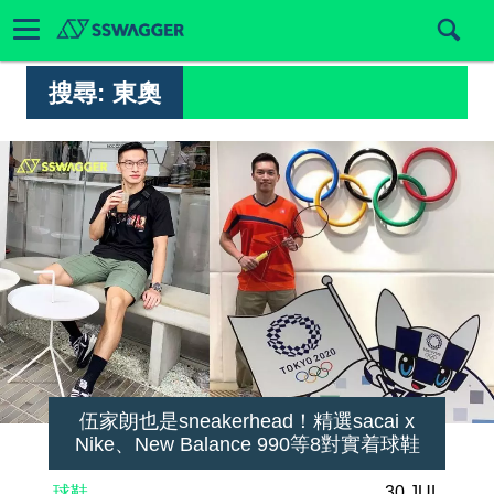
搜尋:
東奧
伍家朗也是sneakerhead！精選sacai x
Nike、New Balance 990等8對實着球鞋
球鞋
30 JUL