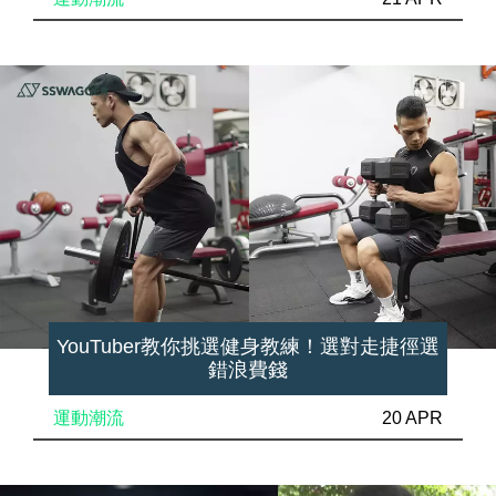
YouTuber教你挑選健身教練！選對走捷徑選
錯浪費錢
運動潮流
20 APR