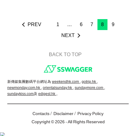
PREV
1
…
6
7
8
9
NEXT
BACK TO TOP
Footer
新傳媒集團數碼平台網址為
weekendhk.com ,
gotrip.hk ,
newmonday.com.hk ,
orientalsunday.hk ,
sundaymore.com ,
sundaykiss.com
及
edigest.hk
。
/
/
Contacts
Disclaimer
Privacy Policy
Copyright © 2026 - All Rights Reserved