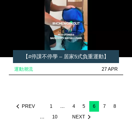
【#停課不停學 – 居家5式負重運動】
運動潮流
27 APR
PREV
1
…
4
5
6
7
8
…
10
NEXT