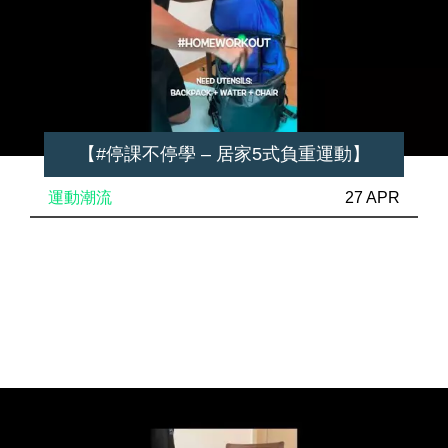
【#停課不停學 – 居家5式負重運動】
運動潮流
27 APR