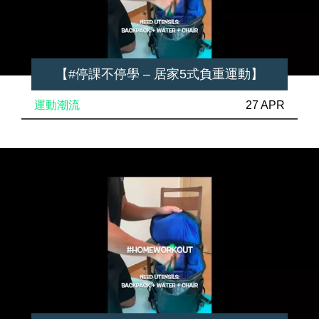
【#停課不停學 – 居家5式負重運動】
運動潮流
27 APR