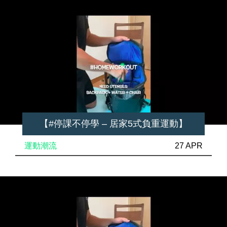
【#停課不停學 – 居家5式負重運動】
運動潮流
27 APR