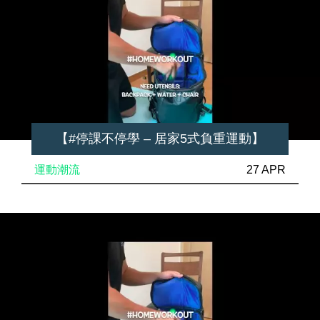
【#停課不停學 – 居家5式負重運動】
運動潮流
27 APR