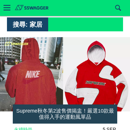
搜尋:
家居
Supreme秋冬第2波售價揭盅！嚴選10款最
值得入手的運動風單品
永續時尚
5 SEP