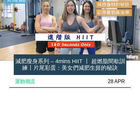
減肥瘦身系列 – 4mins HIIT 丨 超燃脂間歇訓
練丨片尾彩蛋：美女們減肥生捱的秘訣
運動潮流
28 APR