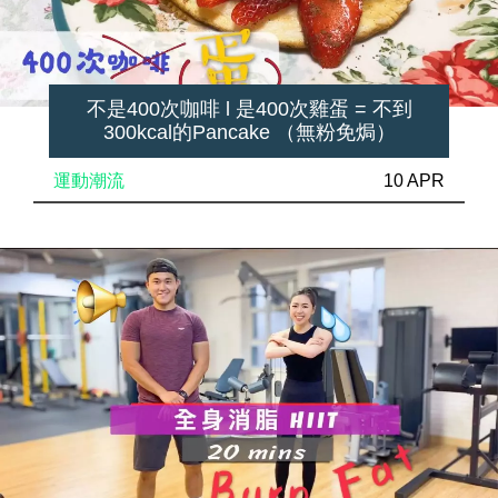
不是400次咖啡 l 是400次雞蛋 = 不到
300kcal的Pancake （無粉免焗）
運動潮流
10 APR