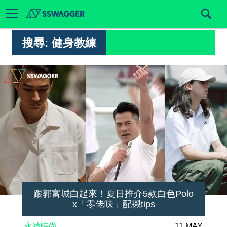
搜尋:
健身教練
跟郭富城白起來！夏日推介5款白色Polo
x「零佬味」配襯tips
永續時尚
11 MAY