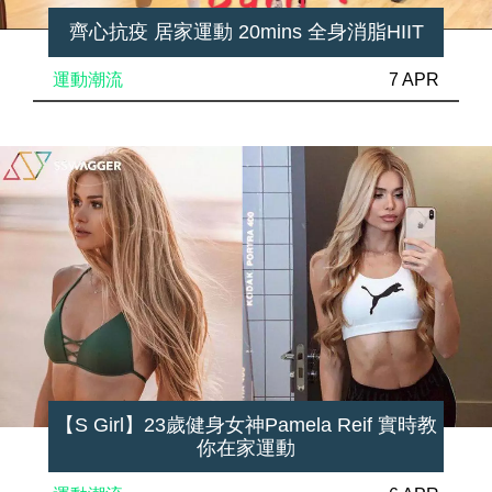
齊心抗疫 居家運動 20mins 全身消脂HIIT
運動潮流
7 APR
【S Girl】23歲健身女神Pamela Reif 實時教
你在家運動