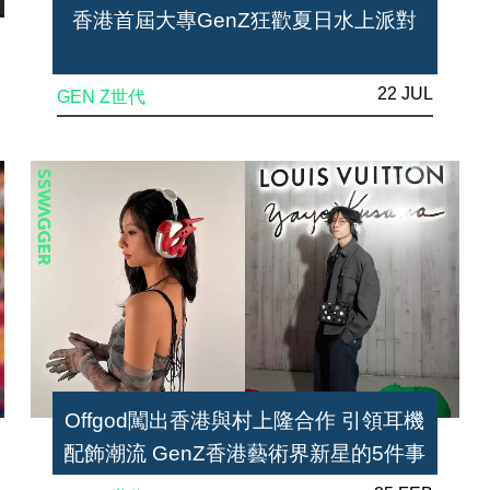
香港首屆大專GenZ狂歡夏日水上派對
22 JUL
GEN Z世代
Offgod闖出香港與村上隆合作 引領耳機
配飾潮流 GenZ香港藝術界新星的5件事