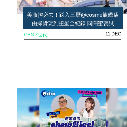
美妝控必去！踩入三層@cosme旗艦店
由掃貨玩到扭蛋全紀錄 同閨蜜喪試
450+品牌
11 DEC
GEN Z世代