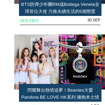
BTS防彈少年團RM成Bottega Veneta全
球首位大使 力推永續生活的5個態度
30 SEP
GEN Z世代
閃耀舞台熱情追夢！Beanies大愛
Pandora BE LOVE HK系列 擁抱本土情
懷 打造個人穿搭風格