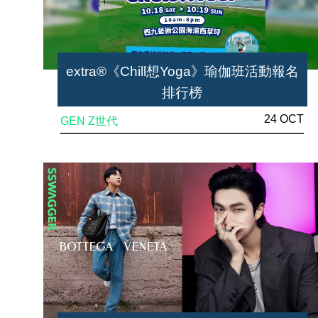
extra®《Chill想Yoga》瑜伽班活動報名
排行榜
24 OCT
GEN Z世代