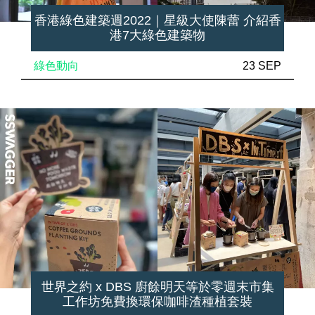
香港綠色建築週2022｜星級大使陳蕾 介紹香
港7大綠色建築物
綠色動向
23 SEP
世界之約 x DBS 廚餘明天等於零週末市集
工作坊免費換環保咖啡渣種植套裝