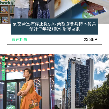
麥當勞宣布停止提供即棄塑膠餐具轉木餐具
預計每年減1億件塑膠垃圾
綠色動向
23 SEP