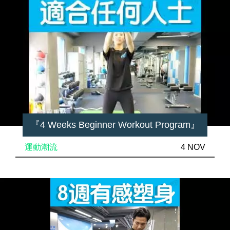
『4 Weeks Beginner Workout Program』
運動潮流
4 NOV