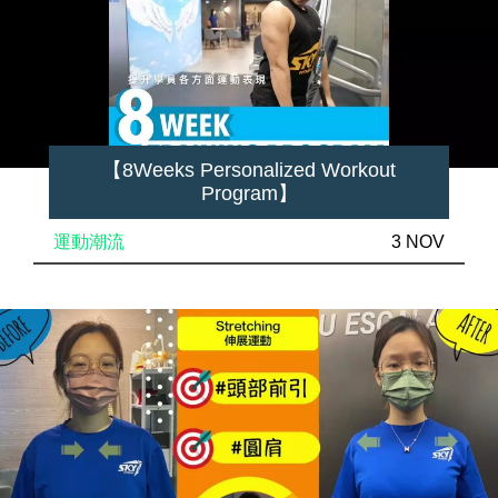
【8Weeks Personalized Workout
Program】
運動潮流
3 NOV