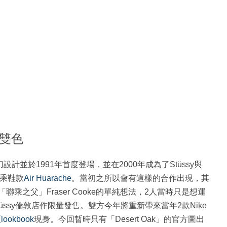
啡綠雙色
tfield操刀設計並於1991年首度登場，並在2000年成為了Stüssy與
聯乘鞋款
Air Huarache
。當初之所以會有這樣的合作出現，其
Nike「聯乘之父」Fraser Cooke的單純想法，2人當時只是想運
üssy倫敦店作限量發售。雙方今年將重新帶來當年2款Nike
lookbook
現身。今回暫時只有「Desert Oak」的官方圖出