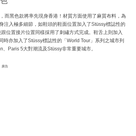
沙雙色
色、黑色兩款配色，而黑色款將率先現身香港！材質方面使用了麻質布料，為
注入極多細節，如鞋頭的鞋面位置加入了Stüssy標誌性的
h標記、鞋後跟位置接片位置同樣採用了刺繡方式完成。鞋舌上則加入
加入了Stüssy標誌性的「World Tour」系列之城市列
ndon、Paris 5大對潮流及Stüssy非常重要城市。
廣告