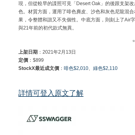
現，但從較早的諜照可見「Desert Oak」的後跟
色。材質方面，運用了啡色麂皮、沙色和灰色尼龍混合
果，令整體和諧又不失個性。中底方面，則刻上了Air
與21年前的初代款式無異。
s
上架日期
：2021年2月13日
定價
：$899
StockX最近成文價
：
啡色$2,010
、
綠色$2,110
詳情可登入原文了解