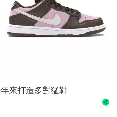
輯！20年來打造多對猛鞋