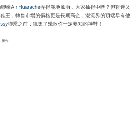
的聯乘
Air Huarache
弄得滿地風雨，大家抽得中嗎？但鞋迷又
料鞋王，轉售市場的價格更是長期高企，潮流界的頂端早有他
üssy
聯乘之前，統集了幾款你一定要知的神鞋！
廣告