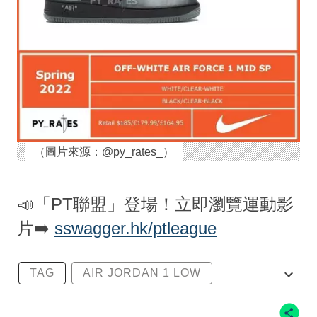
（圖片來源：@py_rates_）
📣「PT聯盟」登場！立即瀏覽運動影
片➡️
sswagger.hk/ptleague
TAG
AIR JORDAN 1 LOW
SSNEAKERS WEEKLY
TRAVIS SCOTT