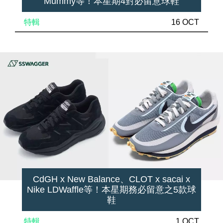
Mummy等！本星期4對必留意球鞋
特輯
16 OCT
CdGH x New Balance、CLOT x sacai x
Nike LDWaffle等！本星期務必留意之5款球
鞋
特輯
1 OCT