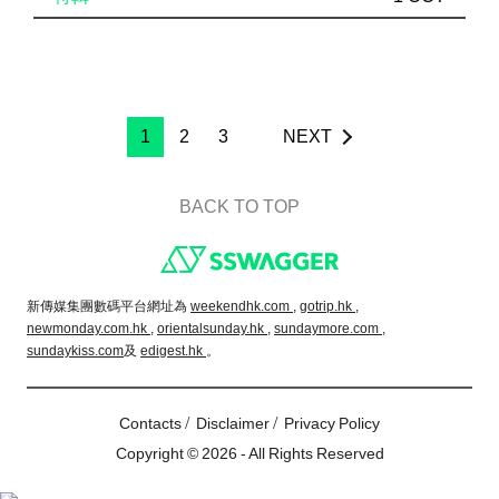
1
2
3
NEXT
BACK TO TOP
Footer
新傳媒集團數碼平台網址為
weekendhk.com ,
gotrip.hk ,
newmonday.com.hk ,
orientalsunday.hk ,
sundaymore.com ,
sundaykiss.com
及
edigest.hk
。
/
/
Contacts
Disclaimer
Privacy Policy
Copyright © 2026 - All Rights Reserved