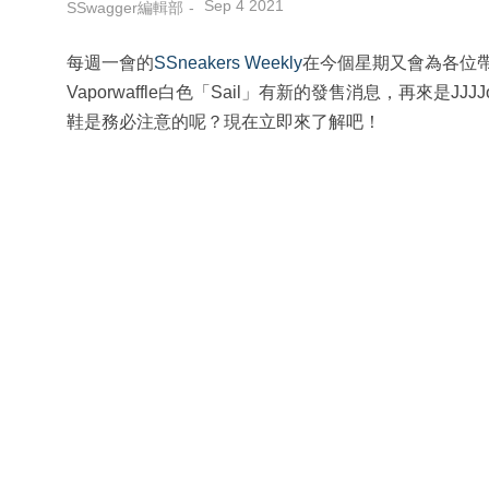
Sep 4 2021
SSwagger編輯部
每週一會的
SSneakers Weekly
在今個星期又會為各位帶來甚
Vaporwaffle白色「Sail」有新的發售消息，再來是JJJJ
鞋是務必注意的呢？現在立即來了解吧！