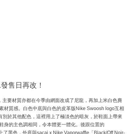
l 2021發售日再改！
面以白色作為主調，主要材質亦都在今季由網面改成了尼龍，再加上米白色麂
感。白色中底與白色的皮革版Nike Swoosh logo互相
osh logo有別於其他配色，這裡用上了極淡色的暗灰，於鞋面上帶來
鞋身的主色調相同，令本體更一體化。後跟位置的
，外底與sacai x Nike Vaporwaffle「Black/Off Noir-