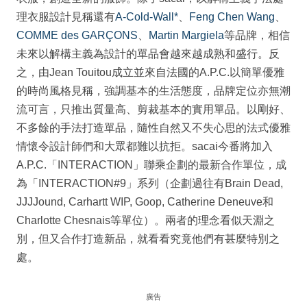
理衣服設計見稱還有
A-Cold-Wall*
、
Feng Chen Wang
、
COMME des GARÇONS
、
Martin Margiela
等品牌，相信
未來以解構主義為設計的單品會越來越成熟和盛行。反
之，由Jean Touitou成立並來自法國的A.P.C.以簡單優雅
的時尚風格見稱，強調基本的生活態度，品牌定位亦無潮
流可言，只推出質量高、剪裁基本的實用單品。以剛好、
不多餘的手法打造單品，隨性自然又不失心思的法式優雅
情懷令設計師們和大眾都難以抗拒。sacai今番將加入
A.P.C.「INTERACTION」聯乘企劃的最新合作單位，成
為「INTERACTION#9」系列（企劃過往有Brain Dead,
JJJJound, Carhartt WIP, Goop, Catherine Deneuve和
Charlotte Chesnais等單位）。兩者的理念看似天淵之
別，但又合作打造新品，就看看究竟他們有甚麼特別之
處。
廣告