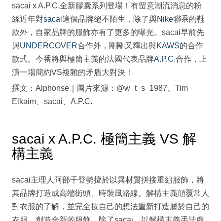
sacai x A.P.C.全新膠囊系列登場！有留意潮流消息的粉
絲近年對
sacai
這個品牌絕不陌生，除了與
Nike
聯乘的鞋
款外，自家品牌的服飾亦有了更多的曝光。sacai早前先
與
UNDERCOVER
合作外，剛剛又釋出與
KAWS
的合作
款式。今番將與極簡主義的法國代表品牌
A.P.C.
合作，上
演一場簡約VS複雜的矛盾大對決！
撰文：Alphonse｜圖片來源：@w_t_s_1987、Tim
Elkaim、sacai、A.P.C.
sacai x A.P.C. 極簡主義 VS 解
構主義
sacai主理人阿部千登勢擅於以異材質拼接重組服飾，將
其品牌打造成高端街頭、時裝風路線。解構主義顛覆常人
對衣服的了解，並完全按自己的想法重新打造屬於自己的
衣服，創造全新的服飾。除了sacai，以解構主義手法處