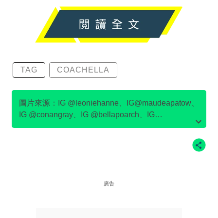
TAG
COACHELLA
圖片來源：IG @leoniehanne、IG@maudeapatow、
IG @conangray、IG @bellapoarch、IG
@meredithsophiaa、IG @tarayummyy、IG
@julesleblanc、IG @emmachamberlain、
IG@devonleecarlson
廣告