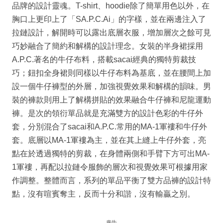
品牌的設計靈魂。T-shirt、hoodie除了簡單用色以外，在
胸口上更印上了「SA.P.C.Ai」的字樣，並在兩邊注入了
拉鏈設計，解開時可以露出底層衣服，增加層次之餘可見
巧妙融合了簡約和解構的設計理念。女裝的半身裙採用
A.P.C.著名的牛仔布料，搭載sacai經典的獨特剪裁技
巧；鈕扣全身裙則同樣以牛仔布料為基底，並在腰間上加
設一個牛仔褲型的外層，加強視覺效果和解構的韻味。男
裝的褲款則用上了解構拼貼的效果融合牛仔褲和尼龍運動
褲。是次的領衍單品就是充滿雙方的設計色彩的牛仔外
套，分別混合了sacai和A.P.C.常用的MA-1軍褸和牛仔外
套。底層以MA-1軍褸為主，並在其上縫上牛仔外套，亮
點在於透過獨特的剪裁，在身體兩側和手臂下方可出MA-
1軍褸，再配以拉鏈令服飾的層次和視覺效果可根據用家
作調整。整體而言，系列的單品平衡了雙方品褲的設計特
點，沒有喧賓奪主，反而十分和諧，沒有輸贏之別。
廣告