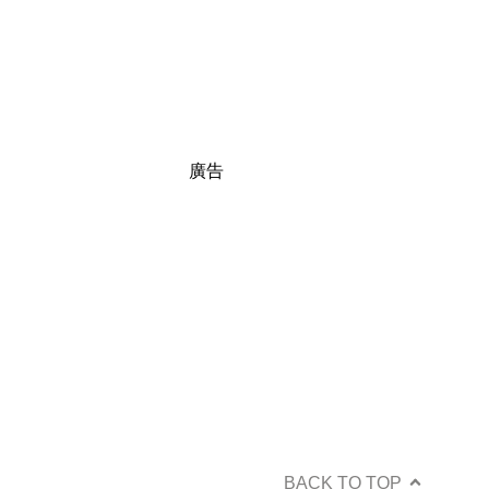
廣告
BACK TO TOP