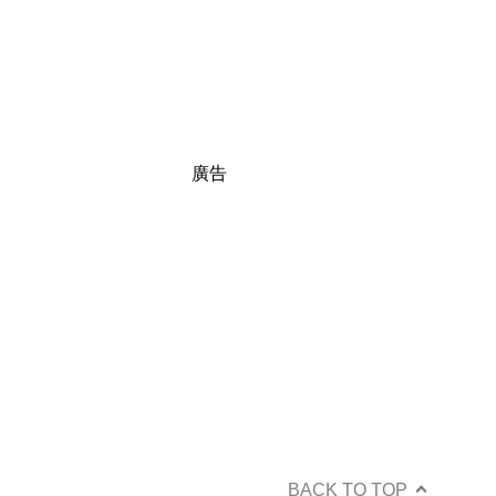
廣告
BACK TO TOP