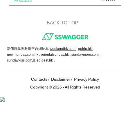
BACK TO TOP
Footer
新傳媒集團數碼平台網址為
weekendhk.com ,
gotrip.hk ,
newmonday.com.hk ,
orientalsunday.hk ,
sundaymore.com ,
sundaykiss.com
及
edigest.hk
。
/
/
Contacts
Disclaimer
Privacy Policy
Copyright © 2026 - All Rights Reserved