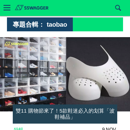
專題合輯：
taobao
雙11 購物節來了！5款鞋迷必入的划算「波
鞋補品」
特輯
9 NOV