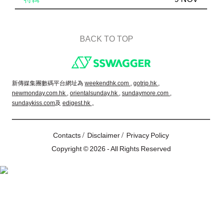
BACK TO TOP
Footer
新傳媒集團數碼平台網址為
weekendhk.com ,
gotrip.hk ,
newmonday.com.hk ,
orientalsunday.hk ,
sundaymore.com ,
sundaykiss.com
及
edigest.hk
。
/
/
Contacts
Disclaimer
Privacy Policy
Copyright © 2026 - All Rights Reserved