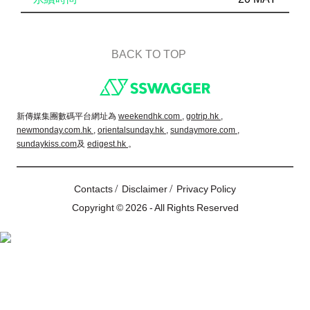
BACK TO TOP
Footer
新傳媒集團數碼平台網址為
weekendhk.com ,
gotrip.hk ,
newmonday.com.hk ,
orientalsunday.hk ,
sundaymore.com ,
sundaykiss.com
及
edigest.hk
。
/
/
Contacts
Disclaimer
Privacy Policy
Copyright © 2026 - All Rights Reserved