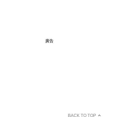
廣告
BACK TO TOP