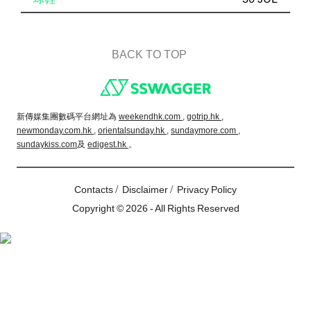
BACK TO TOP
Footer
新傳媒集團數碼平台網址為
weekendhk.com ,
gotrip.hk ,
newmonday.com.hk ,
orientalsunday.hk ,
sundaymore.com ,
sundaykiss.com
及
edigest.hk
。
/
/
Contacts
Disclaimer
Privacy Policy
Copyright © 2026 - All Rights Reserved