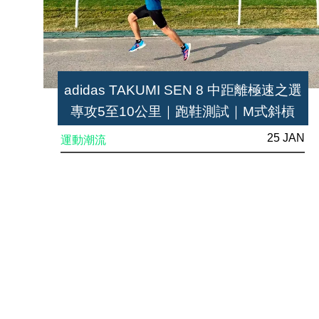
adidas TAKUMI SEN 8 中距離極速之選
專攻5至10公里｜跑鞋測試｜M式斜槓
25 JAN
運動潮流