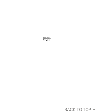
廣告
BACK TO TOP