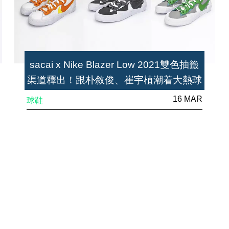
sacai x Nike Blazer Low 2021雙色抽籤
渠道釋出！跟朴敘俊、崔宇植潮着大熱球
鞋
16 MAR
球鞋