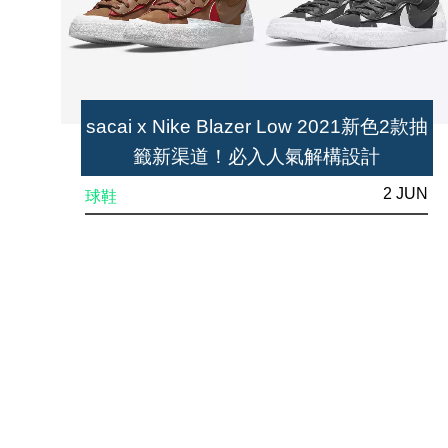
sacai x Nike Blazer Low 2021新色2款抽
籤新渠道！必入人氣解構設計
2 JUN
球鞋