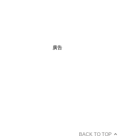
廣告
BACK TO TOP