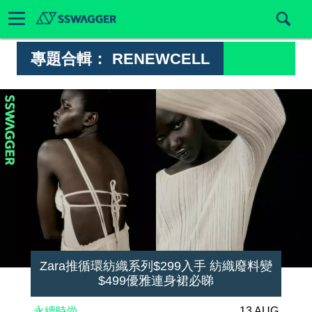
專題合輯：
RENEWCELL
Zara推循環紡織系列$299入手 紡織廢料變
$499優雅連身裙必睇
永續時尚
13 AUG