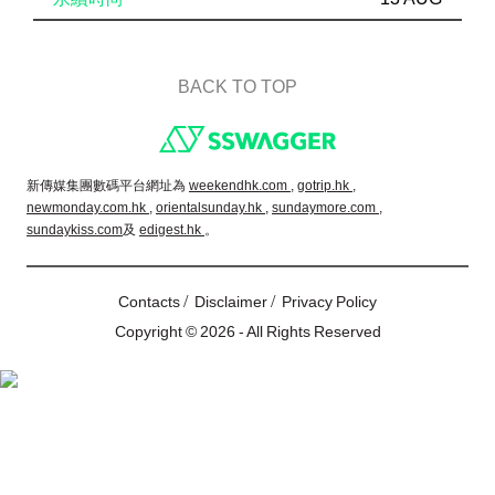
BACK TO TOP
Footer
新傳媒集團數碼平台網址為
weekendhk.com ,
gotrip.hk ,
newmonday.com.hk ,
orientalsunday.hk ,
sundaymore.com ,
sundaykiss.com
及
edigest.hk
。
/
/
Contacts
Disclaimer
Privacy Policy
Copyright © 2026 - All Rights Reserved