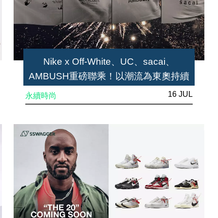
Nike x Off-White、UC、sacai、
AMBUSH重磅聯乘！以潮流為東奧持續
增溫
16 JUL
永續時尚