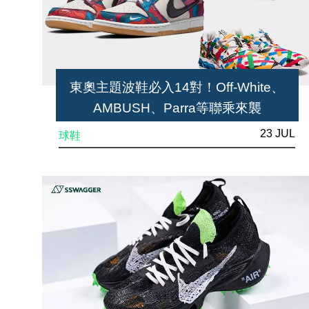
東奧主題波鞋必入14對！Off-White、
AMBUSH、Parra等聯乘來襲
23 JUL
球鞋