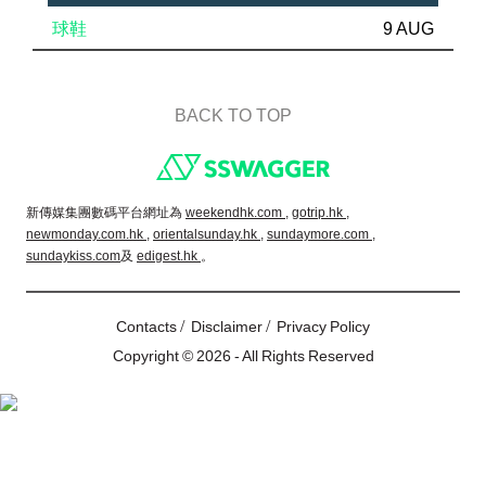
球鞋
9 AUG
BACK TO TOP
Footer
新傳媒集團數碼平台網址為
weekendhk.com ,
gotrip.hk ,
newmonday.com.hk ,
orientalsunday.hk ,
sundaymore.com ,
sundaykiss.com
及
edigest.hk
。
/
/
Contacts
Disclaimer
Privacy Policy
Copyright © 2026 - All Rights Reserved