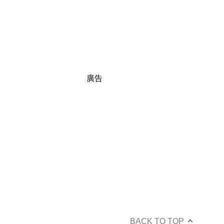
廣告
BACK TO TOP