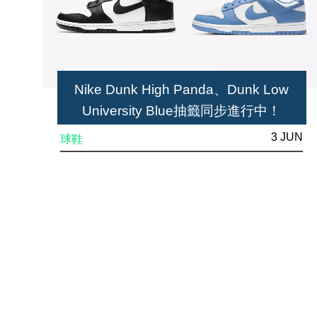
Nike Dunk High Panda、Dunk Low
University Blue抽籤同步進行中！
3 JUN
球鞋