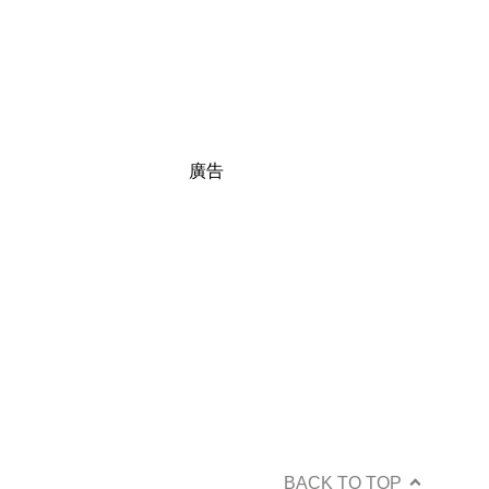
廣告
BACK TO TOP