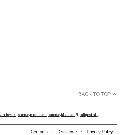
BACK TO TOP
sunday.hk ,
sundaymore.com ,
sundaykiss.com
及
edigest.hk
。
/
/
Contacts
Disclaimer
Privacy Policy