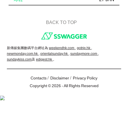
BACK TO TOP
Footer
新傳媒集團數碼平台網址為
weekendhk.com ,
gotrip.hk ,
newmonday.com.hk ,
orientalsunday.hk ,
sundaymore.com ,
sundaykiss.com
及
edigest.hk
。
/
/
Contacts
Disclaimer
Privacy Policy
Copyright © 2026 - All Rights Reserved