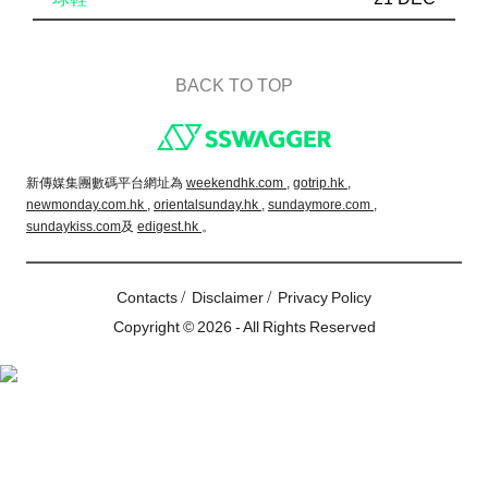
BACK TO TOP
Footer
新傳媒集團數碼平台網址為
weekendhk.com ,
gotrip.hk ,
newmonday.com.hk ,
orientalsunday.hk ,
sundaymore.com ,
sundaykiss.com
及
edigest.hk
。
/
/
Contacts
Disclaimer
Privacy Policy
Copyright © 2026 - All Rights Reserved